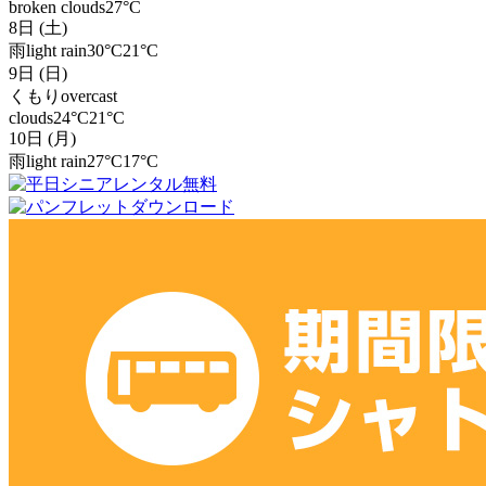
broken clouds
27°C
8日 (土)
雨
light rain
30°C
21°C
9日 (日)
くもり
overcast
clouds
24°C
21°C
10日 (月)
雨
light rain
27°C
17°C