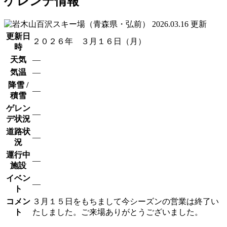
ゲレンデ情報
2026.03.16 更新
更新日
２０２６年 ３月１６日（月）
時
天気
―
気温
―
降雪 /
―
積雪
ゲレン
―
デ状況
道路状
―
況
運行中
―
施設
イベン
―
ト
コメン
３月１５日をもちまして今シーズンの営業は終了い
ト
たしました。ご来場ありがとうございました。