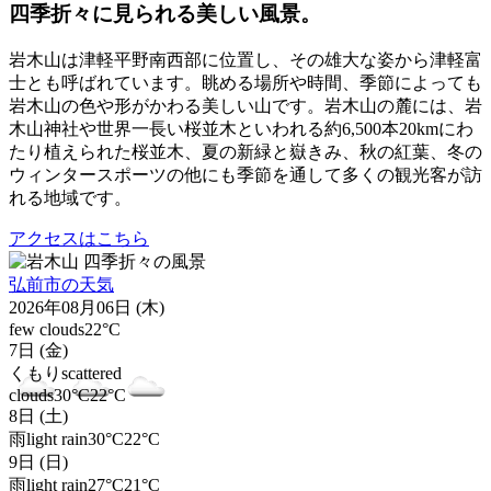
四季折々に見られる美しい風景。
岩木山は津軽平野南西部に位置し、その雄大な姿から津軽富
士とも呼ばれています。眺める場所や時間、季節によっても
岩木山の色や形がかわる美しい山です。岩木山の麓には、岩
木山神社や世界一長い桜並木といわれる約6,500本20kmにわ
たり植えられた桜並木、夏の新緑と嶽きみ、秋の紅葉、冬の
ウィンタースポーツの他にも季節を通して多くの観光客が訪
れる地域です。
アクセスはこちら
弘前市の天気
2026年08月06日 (木)
few clouds
22°C
7日 (金)
くもり
scattered
clouds
30°C
22°C
8日 (土)
雨
light rain
30°C
22°C
9日 (日)
雨
light rain
27°C
21°C